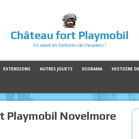
Château fort Playmobil
En avant les histoires de chevaliers !
EXTENSIONS
AUTRES JOUETS
DIORAMA
HISTOIRE D
nt Playmobil Novelmore