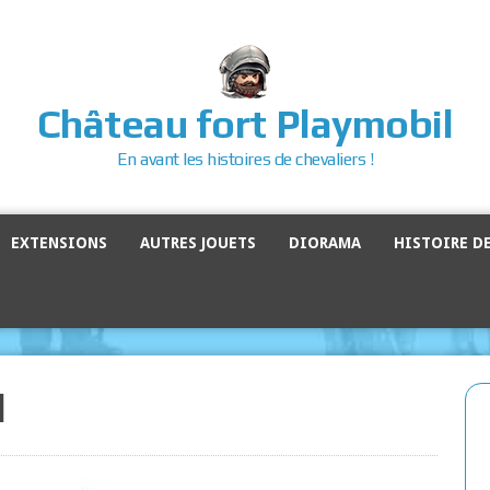
Château fort Playmobil
En avant les histoires de chevaliers !
EXTENSIONS
AUTRES JOUETS
DIORAMA
HISTOIRE D
l