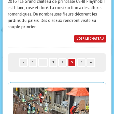
2016 ! Le Grand château de princesse 6848 Playmobil
est blanc, rose et doré. La construction a des allures
romantiques. De nombreuses fleurs décorent les
jardins du palais. Des oiseaux rendront visite au
couple princier.
VOIR LE CHÂTEAU
«
1
…
3
4
5
6
»